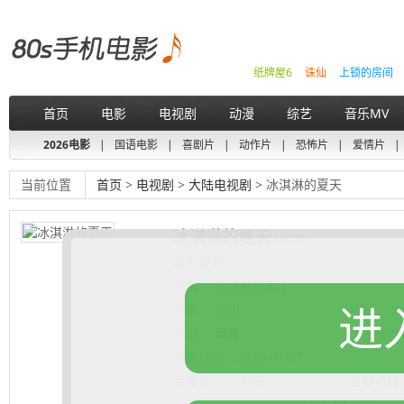
纸牌屋6
诛仙
上锁的房间
首页
电影
电视剧
动漫
综艺
音乐MV
2026电影
|
国语电影
|
喜剧片
|
动作片
|
恐怖片
|
爱情片
|
当前位置
首页
>
电视剧
>
大陆电视剧
> 冰淇淋的夏天
冰淇淋的夏天
(2026)
最近更新：
又名：
冰淇淋恋爱了
进
类型：
未知
地区：
大
导演：
梁锋
上映日期
更新日期：
2026-07-07
豆瓣评分：
暂无
豆瓣短评