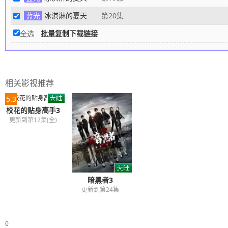
蓝光
冰淇淋的夏天
第20集
全选
批量复制下载链接
相关影视推荐
5.3
校花的贴身高手3
更新到第12集(全)
暗黑者3
更新到第24集
0