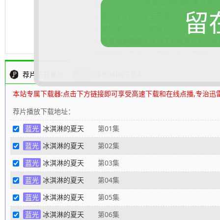
剧情介绍：
改编自饶雪漫所著小说《
留
心理学专业的大学生苏晚（包晨希 饰）
们受伤害。一次，她得知一批狗狗被不法
自循着线索找到不法分子的藏身之处，想
.......... 展开更多
快被发现，不法分子语气凶狠，苏晚陷入
个熟悉又陌生的身影突然出现，制服不法
荐片下载播放
平板MP4下载4
是，这个神秘男生，竟是与她失散十六年
饰）。儿时两人亲密无间，却因种种变故
本站专属下载器:点击下方链接即可享受高速下载和在线点播,专治迅
让他们重新有了交集。
80s高清电影下载
荐片播放下载地址：
蓝光
冰淇淋的夏天
第01集
蓝光
冰淇淋的夏天
第02集
蓝光
冰淇淋的夏天
第03集
蓝光
冰淇淋的夏天
第04集
蓝光
冰淇淋的夏天
第05集
蓝光
冰淇淋的夏天
第06集