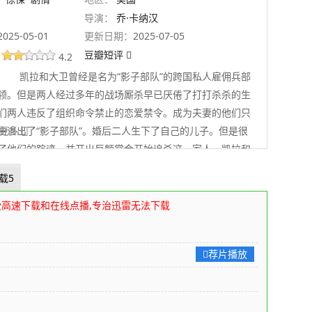
导演：
乔·卡纳汉
2025-05-01
更新日期：
2025-07-05
豆瓣短评
4.2
凯拉和大卫曾经是名为“影子部队”的跨国私人雇佣兵部
领。但是两人经过多年的战场厮杀早已厌倦了打打杀杀的生
们两人违反了组织命令禁止的恋爱禁令。成为夫妻的他们只
由退出了“影子部队”。婚后二人生下了自己的儿子。但是很
 展开更多
了他们的踪迹，并开出巨额赏金开始追杀这一家人。凯拉和
护他们的儿子，只能转入地下活动。二人利用自己多年的人
载5
富的作战经验，和追杀者展开了激烈的对峙，最终他们逃出
片截图
80s高清电影下载网
编辑整理
受高速下载和在线点播,专治迅雷无法下载
荐片播放