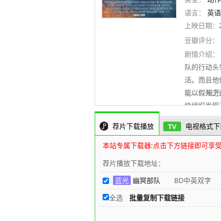
语言：
英语
上映日期：
豆瓣评分：
剧情介绍：
队的行动头
活。而且他
能以假死之
..........
快组织发现
大卫为了保
荐片下载播放
电视格式下
脉关系和丰
生天。◎影
本站专属下载器:点击下方链接即可享
荐片播放下载地址：
蓝光
幽冥部队
BD中英双字
全选
批量复制下载链接