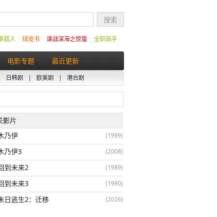
拳超人
绿皮书
谍战深海之惊蛰
全职高手
电影专题
最近更新
|
日韩剧
|
欧美剧
|
港台剧
相关影片
木乃伊
(1999)
木乃伊3
(2008)
回到未来2
(1989)
回到未来3
(1990)
末日逃生2：迁移
(2026)