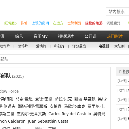
纸牌屋6
诛仙
上锁的房间
在远方
空降利刃
隐秘的角落
沉睡魔咒
一
动漫
综艺
音乐MV
视频短片
公开课
热门影片
动作片
|
恐怖片
|
爱情片
|
科幻片
|
评分最高
电视剧
大陆剧
冥部队
冥部队
(2025)
[动作]
字
[动作]
dow Force
·斯特朗
马索·曼恩
爱德·奎恩
萨拉·贝克
凯丽·华盛顿
奥玛·
[动作]
伊·伦道夫
娜塔利娅·雷耶斯
安柚鑫
马歇尔·库克
贾里尔·卡
[动作]
琼斯三世
杰内尔·史蒂文斯
Carlos Rey del Castillo
奥特玛
[动作]
Jhon Calderon
Juan Sebastián Casta
惊悚
剧情
地区：
美国