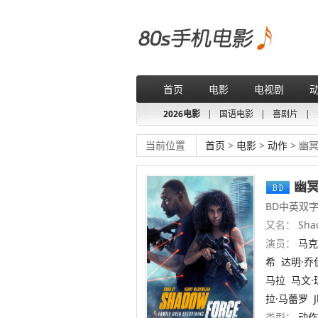
首页
电影
电视剧
2026电影
|
国语电影
|
喜剧片
|
当前位置
首页
>
电影
>
动作
> 幽
幽
BD中英双
又名：
Sha
演员：
马克
希
达明·乔
马拉
马文·
拉·马蕾罗
类型：
动作