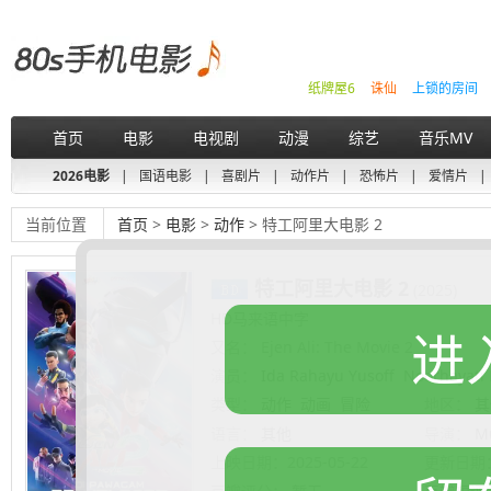
纸牌屋6
诛仙
上锁的房间
首页
电影
电视剧
动漫
综艺
音乐MV
2026电影
|
国语电影
|
喜剧片
|
动作片
|
恐怖片
|
爱情片
|
当前位置
首页
>
电影
>
动作
> 特工阿里大电影 2
特工阿里大电影 2
(2025)
HD马来语中字
进
又名：
Ejen Ali: The Movie 2
演员：
Ida Rahayu Yusoff
Noorhayati 
类型：
动作
动画
冒险
地区：
其
语言：
其他
导演：
M
Zaid
上映日期：
2025-05-22
更新日期