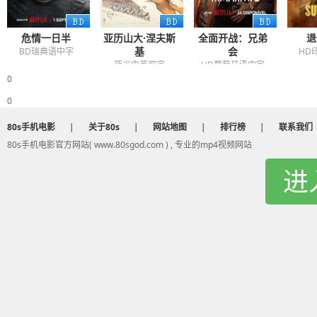
危情一日半
亚历山大·涅夫斯
全面开战：兄弟
退
基
会
BD瑞典语中字
HD
蓝光中英双字
HD葡萄牙语中字
0
0
80s手机电影
|
关于80s
|
网站地图
|
排行榜
|
联系我们
80s手机电影官方网站( www.80sgod.com ) , 专业的mp4视频网站
进