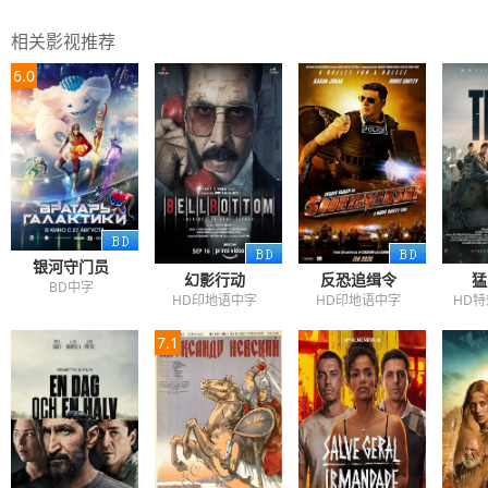
相关影视推荐
6.0
银河守门员
幻影行动
反恐追缉令
猛
BD中字
HD印地语中字
HD印地语中字
HD
7.1