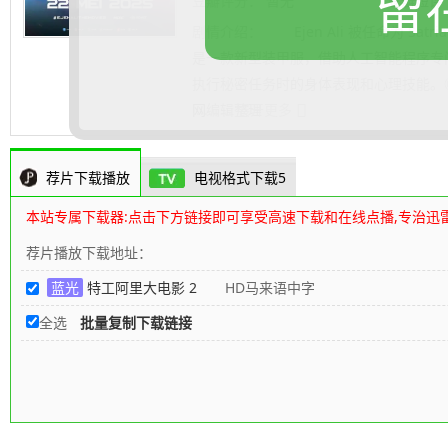
留
豆瓣评分：
暂无
豆瓣短评
剧情介绍：
Ejen Ali 被任命为 Satri
是一款新型装甲服，借助人工智能程序专门
执行秘密任务时的身体表现和心理技能。
网
.......... 展开更多
编辑整理
荐片下载播放
电视格式下载5
本站专属下载器:点击下方链接即可享受高速下载和在线点播,专治迅
荐片播放下载地址：
蓝光
特工阿里大电影 2
HD马来语中字
全选
批量复制下载链接