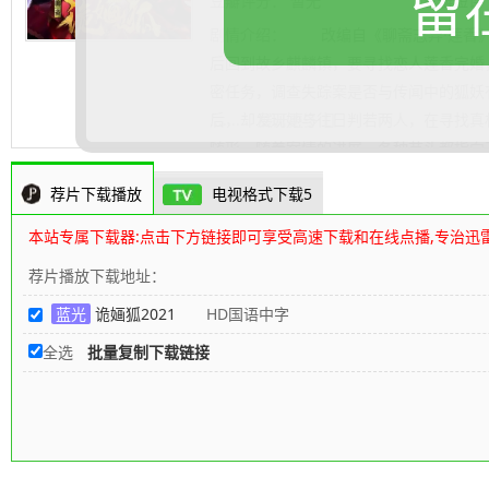
留
豆瓣评分：
暂无
豆瓣短评
剧情介绍：
改编自《聊斋志异·莲香》
后回到故乡麒麟镇，要寻找恋人莲香完婚，
密任务，调查失踪案是否与传闻中的狐妖
后，却发现她与往日判若两人，在寻找真
.......... 展开更多
随形。随着案情的进展，各种苗头都指向
王府有着千丝万缕的联系，无形中有一只
荐片下载播放
电视格式下载5
截图
80s高清电影下载网
编辑整理
本站专属下载器:点击下方链接即可享受高速下载和在线点播,专治迅
荐片播放下载地址：
蓝光
诡婳狐2021
HD国语中字
全选
批量复制下载链接