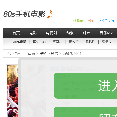
纸牌屋6
诛仙
上锁的房间
首页
电影
电视剧
动漫
综艺
音乐MV
2026电影
|
国语电影
|
喜剧片
|
动作片
|
恐怖片
|
爱情片
|
当前位置
首页
>
电影
>
剧情
> 诡婳狐2021
诡婳狐2021
(2021)
HD国语中字
进
又名：
莲香/聊斋之狐女与桑生 , The Myste
演员：
魏千翔
陈之辉
张芷溪
黄涛
申
类型：
剧情
古装
地区：
大
语言：
国语
导演：
黄
上映日期：
2021-01-22
更新日期