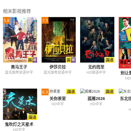
相关影视推荐
5.8
7.5
无约而至
黑马王子
伊莎贝拉
别让
HD国语中字
蓝光国粤双语中字
蓝光国粤双语中字
H
6.3
关你茶室
孤雁2026
东北
HD中字
HD中字
鬼吹灯之天星术
HD中字