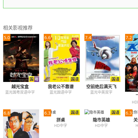
相关影视推荐
5.0
6.6
7.4
7.2
越光宝盒
我老公不靠谱
空前绝后满天飞
蓝光国粤双语中字
蓝光国语中字
蓝光中英双字
H
6.8
6.3
6.3
拼桌
隐市英雄
关
HD中字
HD中字