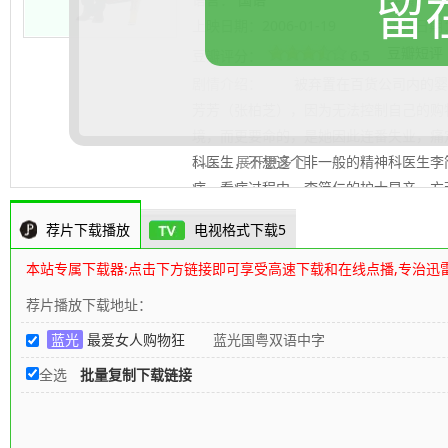
留
上映日期：
2006-01-19
更新日期
豆瓣短评
豆瓣评分：
6.5
剧情介绍：
被弃置在百货公司内的婴孩
芳芳（张柏芝），因为无法控制自己的购
境，而更要命的，是她因此连番失业，痛
科医生，不想这个非一般的精神科医生李
.......... 展开更多
症。看病过程中，李简仁的护士早产，方
获得工作，但条件是要帮李简仁解决选择
荐片下载播放
电视格式下载5
样患有购物狂症状的何穷富（陈小春），
生性吝啬嫌医生费贵，方芳芳只好充当
本站专属下载器:点击下方链接即可享受高速下载和在线点播,专治迅
信用卡债务苦恼之际，发现何穷富与李简
荐片播放下载地址：
时，他们两个又同时约会她，令她如在梦
蓝光
最爱女人购物狂
蓝光国粤双语中字
片截图
80s高清电影下载网
编辑整理
全选
批量复制下载链接