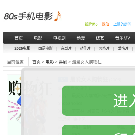
纸牌屋6
诛仙
上锁的房间
首页
电影
电视剧
动漫
综艺
音乐MV
2026电影
|
国语电影
|
喜剧片
|
动作片
|
恐怖片
|
爱情片
|
当前位置
首页
>
电影
>
喜剧
> 最爱女人购物狂
最爱女人购物狂
(2006)
蓝光国粤双语中字
进
又名：
最愛女人購物狂/天生购物狂/The Shop
Shopaholics
演员：
王天林
刘青云
张柏芝
陈小春
官恩娜
徐小凤
类型：
喜剧
爱情
地区：
香
语言：
国语
导演：
韦