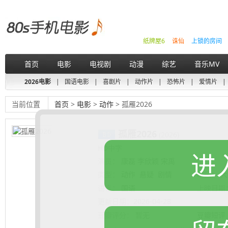
纸牌屋6
诛仙
上锁的房间
首页
电影
电视剧
动漫
综艺
音乐MV
2026电影
|
国语电影
|
喜剧片
|
动作片
|
恐怖片
|
爱情片
|
当前位置
首页
>
电影
>
动作
> 孤雁2026
孤雁2026
(2026)
HD中字
进
演员：
康磊 李欣颖 宋禹
类型：
动作
悬疑
剧情
地区：
大
语言：
国语
上映日期
更新日期：
2026-04-28
豆瓣评分：
暂无
豆瓣短评