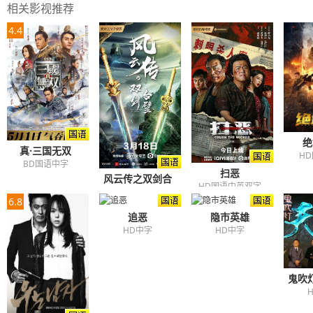
相关影视推荐
4.4
绝
真·三国无双
H
BD国语中字
扫恶
风云传之双剑合
HD国语中英双字
璧
6.8
HD国语中字
追恶
隐市英雄
HD中字
HD中字
鬼吹