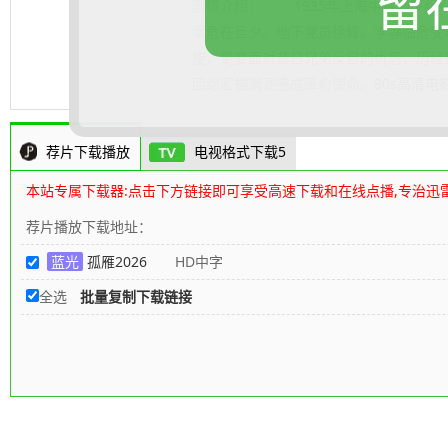
留
剧情介绍：
1935年上海中共地下组
案危在旦夕。地下党员徐峰、李静临危受
旋，更要面对昔日兄弟反目的仇怨，历经
回绝密档案，完成革命使命。
.......... 展开更多
80s高清电
荐片下载播放
电视格式下载5
本站专属下载器:点击下方链接即可享受高速下载和在线点播,专治迅
荐片播放下载地址：
蓝光
孤雁2026
HD中字
全选
批量复制下载链接