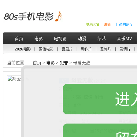
纸牌屋6
诛仙
上锁的房间
首页
电影
电视剧
动漫
综艺
音乐MV
2026电影
|
国语电影
|
喜剧片
|
动作片
|
恐怖片
|
爱情片
|
当前位置
首页
>
电影
>
犯罪
> 母爱无赦
母爱无赦
(2026)
第02集
进
类型：
犯罪
惊悚
剧情
地区：
其
语言：
其他
导演：
Jo
上映日期：
2026-04-27
更新日期
豆瓣评分：
暂无
豆瓣短评
剧情介绍：
当25岁的加利因在莫斯科