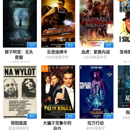
探子阿坚：无头
反恐追缉令
血虎：家族内战
圣母
奇案
HD印地语中字
HD马来语中字
HD越南语中字
蓝
7.4
指
HD
彻彻底底
大骗子克鲁尔的
拉万行动
自白
蓝光中英双字
BD中英双字