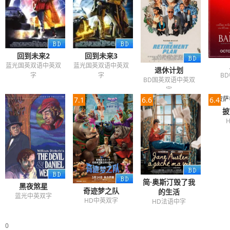
回到未来2
回到未来3
蓝光国英双语中英双
蓝光国英双语中英双
退休计划
B
字
字
BD国英双语中英双
字
7.1
6.6
6.4
披
简·奥斯汀毁了我
黑夜煞星
奇迹梦之队
的生活
蓝光中英双字
HD中英双字
HD法语中字
0