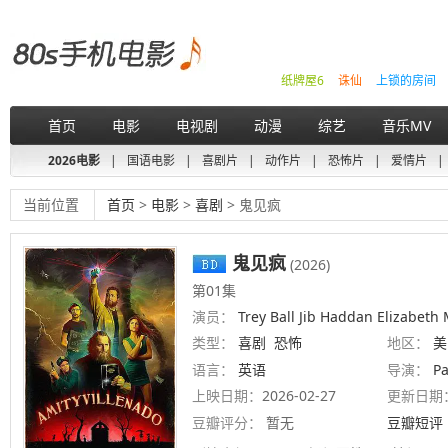
纸牌屋6
诛仙
上锁的房间
首页
电影
电视剧
动漫
综艺
音乐MV
2026电影
|
国语电影
|
喜剧片
|
动作片
|
恐怖片
|
爱情片
|
当前位置
首页
>
电影
>
喜剧
> 鬼见疯
鬼见疯
(2026)
第01集
演员：
Trey Ball Jib Haddan Elizabeth
类型：
喜剧
恐怖
地区：
美
语言：
英语
导演：
Pa
Gerwen
上映日期：
2026-02-27
更新日期
豆瓣评分：
暂无
豆瓣短评