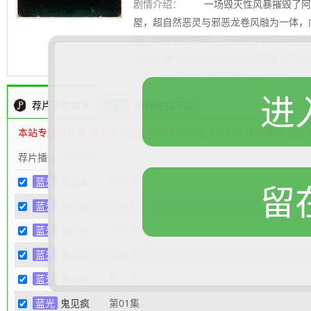
剧情介绍：
一场毁灭性风暴摧毁了阿米
屋，超自然恶灵与邪恶龙卷风融为一体，
量。两名热血青年、无畏的气象学家与执
卷风的谜团，对抗这股融合超自然与灾难
.......... 展开更多
边缘。
80s高清电影下载网
编辑整理
进
荐片下载播放
电视格式下载5
本站专属下载器:点击下方链接即可享受高速下载和在线点播,专治迅
荐片播放下载地址：
蓝光
鬼见疯
第01集
留
蓝光
鬼见疯
第01集
蓝光
鬼见疯
第01集
蓝光
鬼见疯
第01集
蓝光
鬼见疯
第01集
蓝光
鬼见疯
第01集