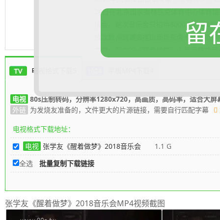
24日在北京国家奥林匹克体育中心体育
留
乐会。是次音乐会只招待8000人，同时
放次数，现首度推出现场影像专辑。歌神
.......... 展开更多
去爱」在内的《醒着做梦》十首完整曲目
「在你身边」、「忘记你我做不到」、「
电视格式下载5
平板MP4下载4
Medley。
曲 目
电视
80s压制转码，分辨率1280x720，高画质，高码率，适合大屏
01. Film Song Medley-被遗忘的
外链
为发烧友准备的，文件更大的片源链接，需要自行匹配字幕
02. 用馀生去爱
03. 时间有泪
电视格式下载地址：
04. 不错
电视
张学友《醒着做梦》2018音乐会
1.1 G
05. 来得及
全选
批量复制下载链接
06. 我爱上你
07. 我只想唱歌
08. 白自在
张学友《醒着做梦》2018音乐会MP4视频截图
09. Jazz Medley- My Girl / Yesterday 
10. 你说的