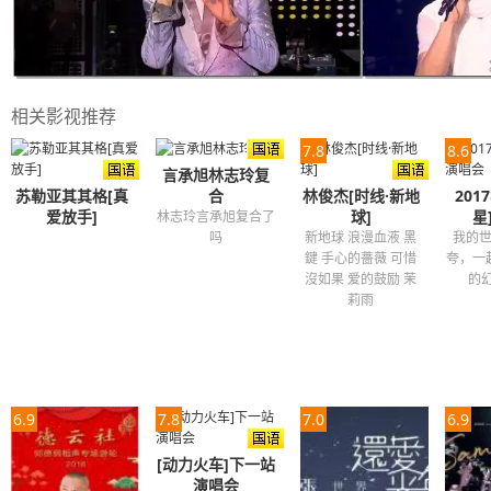
相关影视推荐
7.8
8.6
言承旭林志玲复
苏勒亚其其格[真
合
林俊杰[时线·新地
201
爱放手]
球]
星
林志玲言承旭复合了
吗
新地球 浪漫血液 黑
我的
鍵 手心的薔薇 可惜
夸，一
沒如果 爱的鼓励 茉
的幻
莉雨
6.9
7.8
7.0
6.9
[动力火车]下一站
演唱会