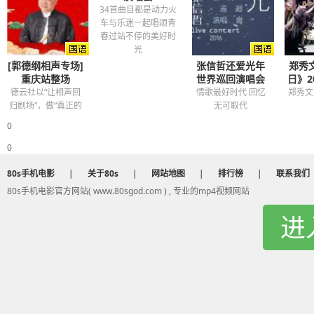
34首曲目都是动力火
车与乐迷一起唱颂青
春过站不停的美好时
光
[郭德纲相声专场]
张信哲还爱光年
郑秀文
重庆站整场
世界巡回演唱会
日》2
德云社以“让相声回
情歌最好时代 回忆
郑秀文
归剧场”，做“真正的
无可取代
相声”为要旨。
0
0
80s手机电影
|
关于80s
|
网站地图
|
排行榜
|
联系我们
80s手机电影官方网站( www.80sgod.com ) , 专业的mp4视频网站
进