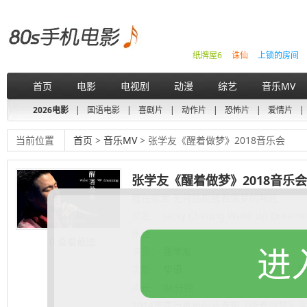
纸牌屋6
诛仙
上锁的房间
首页
电影
电视剧
动漫
综艺
音乐MV
2026电影
|
国语电影
|
喜剧片
|
动作片
|
恐怖片
|
爱情片
|
当前位置
首页
>
音乐MV
> 张学友《醒着做梦》2018音乐会
张学友《醒着做梦》2018音乐会
醒在歌里 无可挑剔醒着做梦的嘶吼
又名：
Jacky Cheung Wake Up Drea
乐会
查看截图
进
演员：
张学友
类型：
华语
地区：
香
片长：
86分钟
2014年底当推出国语专辑《醒着做梦》后