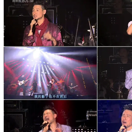
11. 控诉
12. 我醒着做梦
13. 在你身边
14. 慢慢
15. 忘记你我做不到
16. 吻别