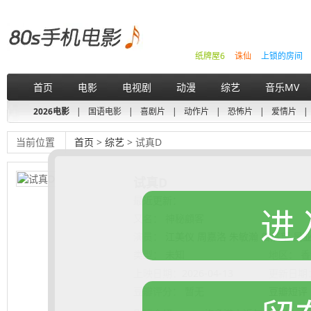
纸牌屋6
诛仙
上锁的房间
首页
电影
电视剧
动漫
综艺
音乐MV
2026电影
|
国语电影
|
喜剧片
|
动作片
|
恐怖片
|
爱情片
|
当前位置
首页
>
综艺
> 试真D
试真D
最近更新：
进
又名：
神秘顧客
演员：
江美仪 周嘉洛 朱敏瀚 曾展望 吴
类型：
未知
地区：
香
上映日期：
2026-04-13
更新日期
豆瓣评分：
暂无
豆瓣短评