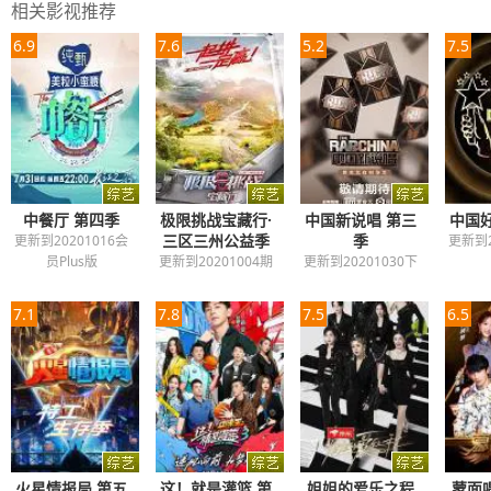
相关影视推荐
6.9
7.6
5.2
7.5
中餐厅 第四季
极限挑战宝藏行·
中国新说唱 第三
中国好
三区三州公益季
季
更新到20201016会
更新到2
员Plus版
更新到20201004期
更新到20201030下
7.1
7.8
7.5
6.5
火星情报局 第五
这！就是灌篮 第
姐姐的爱乐之程
蒙面