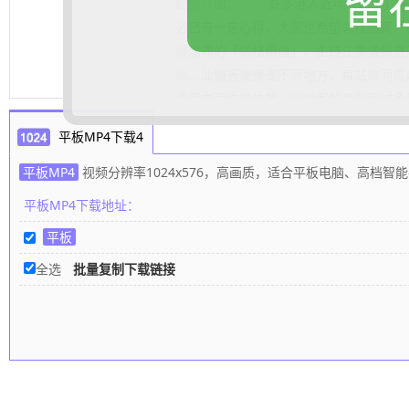
留
剧情介绍：
許多港人近年「北上」玩樂
必已有一定心得，大家也希望尋找最高「
得滿滿的「情緒價值」。主持江美儀暢遊
州、汕頭等廣東省不同地方，每站聯同周
.......... 展开更多
坤當中兩位男拍檔，以顧客的身分測試多
式玩樂景點值得光顧與否，為香港觀眾提
平板MP4下载4
电影下载网
编辑整理
平板MP4
视频分辨率1024x576，高画质，适合平板电脑、高档智
平板MP4下载地址：
平板
全选
批量复制下载链接