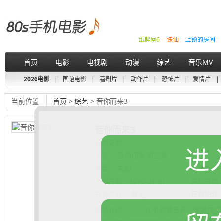
纸牌屋6
诛仙
上锁的房间
首页
电影
电视剧
动漫
综艺
音乐MV
2026电影
|
国语电影
|
喜剧片
|
动作片
|
恐怖片
|
爱情片
|
当前位置
首页
>
综艺
> 音你而来3
音你而来3
最近更新：
进
又名：
音你而来 第三季
类型：
未知
地区：
大
上映日期：
1970-01-01
更新日期
豆瓣评分：
暂无
豆瓣短评
剧情介绍：
八个热爱音乐、演唱技巧娴