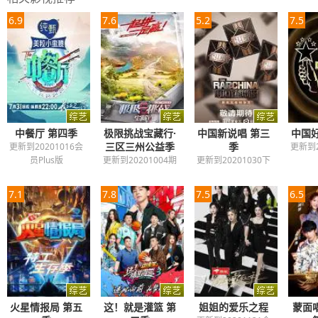
6.9
7.6
5.2
7.5
中餐厅 第四季
极限挑战宝藏行·
中国新说唱 第三
中国好
三区三州公益季
季
更新到20201016会
更新到2
员Plus版
更新到20201004期
更新到20201030下
7.1
7.8
7.5
6.5
火星情报局 第五
这！就是灌篮 第
姐姐的爱乐之程
蒙面