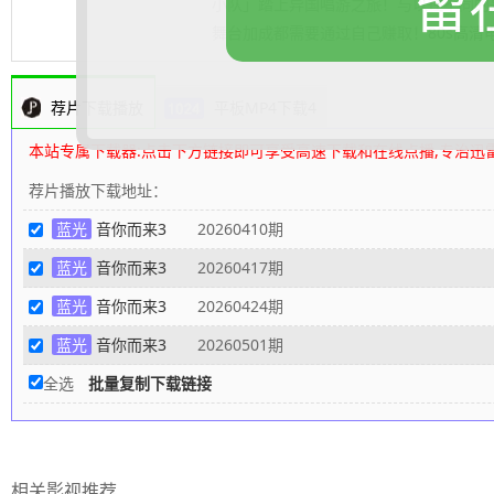
留
小队」踏上异国唱游之旅！与以往不同的是
舞台加成都需要通过自己赚取！
80s高
荐片下载播放
平板MP4下载4
本站专属下载器:点击下方链接即可享受高速下载和在线点播,专治迅
荐片播放下载地址：
蓝光
音你而来3
20260410期
蓝光
音你而来3
20260417期
蓝光
音你而来3
20260424期
蓝光
音你而来3
20260501期
全选
批量复制下载链接
相关影视推荐