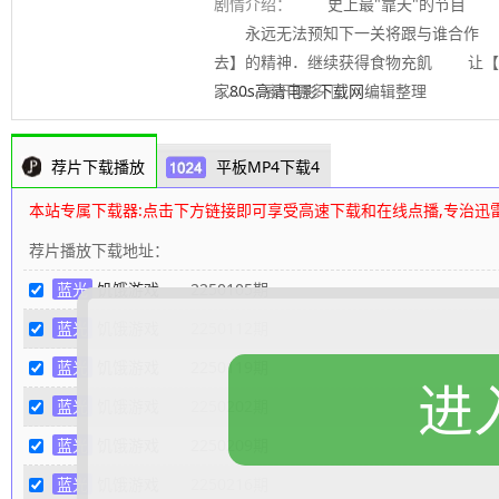
剧情介绍：
史上最"靠夭"的节目 
永远无法预知下一关将跟与谁合作 
去】的精神．继续获得食物充飢 让【
家
.......... 展开更多
80s高清电影下载网
编辑整理
荐片下载播放
平板MP4下载4
本站专属下载器:点击下方链接即可享受高速下载和在线点播,专治迅
荐片播放下载地址：
蓝光
饥饿游戏
2250105期
蓝光
饥饿游戏
2250112期
蓝光
饥饿游戏
2250119期
进
蓝光
饥饿游戏
2250202期
蓝光
饥饿游戏
2250209期
蓝光
饥饿游戏
2250216期