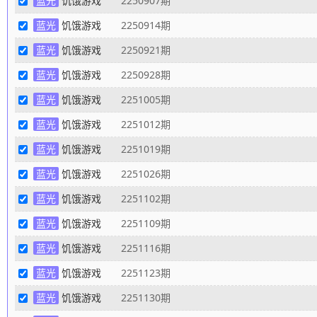
蓝光
饥饿游戏
2250907期
蓝光
饥饿游戏
2250914期
蓝光
饥饿游戏
2250921期
蓝光
饥饿游戏
2250928期
蓝光
饥饿游戏
2251005期
蓝光
饥饿游戏
2251012期
蓝光
饥饿游戏
2251019期
蓝光
饥饿游戏
2251026期
蓝光
饥饿游戏
2251102期
蓝光
饥饿游戏
2251109期
蓝光
饥饿游戏
2251116期
蓝光
饥饿游戏
2251123期
蓝光
饥饿游戏
2251130期