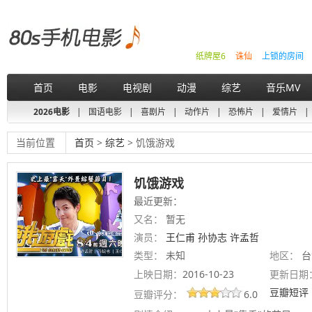
纸牌屋6
诛仙
上锁的房间
首页
电影
电视剧
动漫
综艺
音乐MV
2026电影
|
国语电影
|
喜剧片
|
动作片
|
恐怖片
|
爱情片
|
当前位置
首页
>
综艺
> 饥饿游戏
饥饿游戏
最近更新：
又名：
暂无
演员：
王仁甫 孙协志 许孟哲
类型：
未知
地区：
台
上映日期：
2016-10-23
更新日期
豆瓣短评
豆瓣评分：
6.0