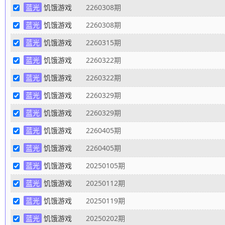
蓝光
饥饿游戏
2260308期
蓝光
饥饿游戏
2260308期
蓝光
饥饿游戏
2260315期
蓝光
饥饿游戏
2260322期
蓝光
饥饿游戏
2260322期
蓝光
饥饿游戏
2260329期
蓝光
饥饿游戏
2260329期
蓝光
饥饿游戏
2260405期
蓝光
饥饿游戏
2260405期
蓝光
饥饿游戏
20250105期
蓝光
饥饿游戏
20250112期
蓝光
饥饿游戏
20250119期
蓝光
饥饿游戏
20250202期