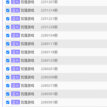
蓝光
饥饿游戏
2251207期
蓝光
饥饿游戏
2251214期
蓝光
饥饿游戏
2251221期
蓝光
饥饿游戏
2251228期
蓝光
饥饿游戏
2260104期
蓝光
饥饿游戏
2260111期
蓝光
饥饿游戏
2260118期
蓝光
饥饿游戏
2260125期
蓝光
饥饿游戏
2260201期
蓝光
饥饿游戏
2260208期
蓝光
饥饿游戏
2260215期
蓝光
饥饿游戏
2260301期
蓝光
饥饿游戏
2260301期