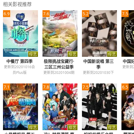
相关影视推荐
6.9
7.6
5.2
7.5
中餐厅 第四季
极限挑战宝藏行·
中国新说唱 第三
中国好
三区三州公益季
季
更新到20201016会
更新到2
员Plus版
更新到20201004期
更新到20201030下
7.1
7.8
7.5
6.5