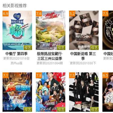
相关影视推荐
6.9
7.6
5.2
7.5
中餐厅 第四季
极限挑战宝藏行·
中国新说唱 第三
中国好
三区三州公益季
季
更新到20201016会
更新到2
员Plus版
更新到20201004期
更新到20201030下
7.1
7.8
7.5
6.5