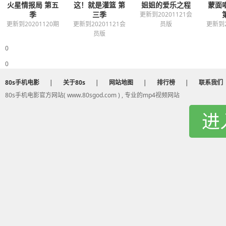
火星情报局 第五
这！就是灌篮 第
姐姐的爱乐之程
蒙面
季
三季
更新到20201121会
更新到20201120期
更新到20201121会
员版
更新到2
员版
0
0
80s手机电影
|
关于80s
|
网站地图
|
排行榜
|
联系我们
80s手机电影官方网站( www.80sgod.com ) , 专业的mp4视频网站
进