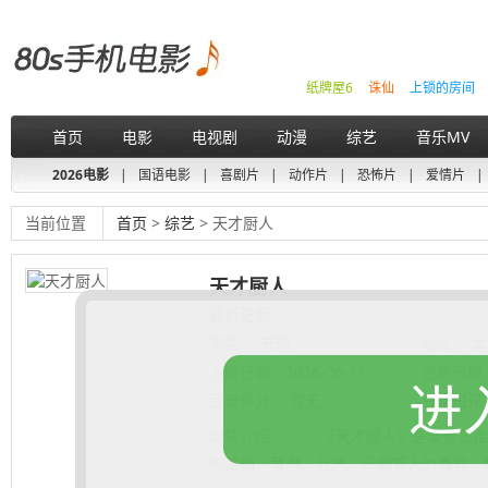
纸牌屋6
诛仙
上锁的房间
首页
电影
电视剧
动漫
综艺
音乐MV
2026电影
|
国语电影
|
喜剧片
|
动作片
|
恐怖片
|
爱情片
|
当前位置
首页
>
综艺
> 天才厨人
天才厨人
最近更新：
类型：
未知
地区：
大
上映日期：
2026-06-11
更新日期
进
豆瓣评分：
暂无
豆瓣短评
剧情介绍：
《天才厨人》是爱奇艺推出
何浩楠、黄渤、吕严、马頔等人为嘉宾。