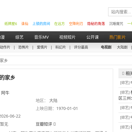
纸牌屋6
诛仙
上锁的房间
在远方
空降利刃
隐秘的角落
沉睡魔咒
一
动漫
综艺
音乐MV
视频短片
公开课
热门影片
动作片
|
恐怖片
|
爱情片
|
科幻片
|
评分最高
电视剧
大陆剧
的家乡
的家乡
[综艺]
 阿牛
[综艺]
区三州
知
地区：
大陆
[综艺]
上映日期：
1970-01-01
2026-06-22
[综艺]
暂无
豆瓣短评
[综艺]