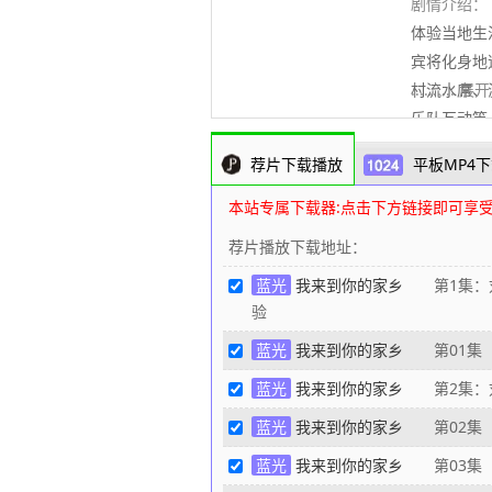
剧情介绍：
体验当地生
宾将化身地
村流水席、
..........
乐队互动等
曲、青年文
荐片下载播放
平板MP4下
春活力，以
探寻 “幸福
本站专属下载器:点击下方链接即可享
荐片播放下载地址：
蓝光
我来到你的家乡
第1集：刘
验
蓝光
我来到你的家乡
第01集
蓝光
我来到你的家乡
第2集：刘
蓝光
我来到你的家乡
第02集
蓝光
我来到你的家乡
第03集