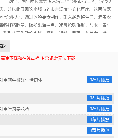
刘宇、阿牛两位嘉宾深入浙江省台州市椒江区，沉浸式
活，并以此展现这座城市的市井温度与文化厚度。这两位嘉
道 “台州人”，通过体验美食制作、融入越剧班生活、筹备农
海鲜排档跑堂、随船出海捕鱼、凌晨抢购海鲜、与本土青年
 展开更多
一系列朴素生动的实践，逐步走进城市肌理，从美食、戏
化等多维度切入，生动呈现台州的市井烟火、人文传承与青
载4
真实叙事传递台州 “大气、和气、硬气、灵气” 的地域精神，
感城市” 背后的人情味。
80s高清电影下载网
编辑整理
受高速下载和在线点播,专治迅雷无法下载
荐片播放
宇阿牛椒江生活初体
荐片播放
荐片播放
宇学习耍花枪
荐片播放
荐片播放