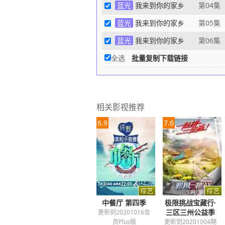
蓝光
我来到你的家乡
第04集
蓝光
我来到你的家乡
第05集
蓝光
我来到你的家乡
第06集
全选
批量复制下载链接
相关影视推荐
6.9
7.6
中餐厅 第四季
极限挑战宝藏行·
三区三州公益季
更新到20201016会
员Plus版
更新到20201004期