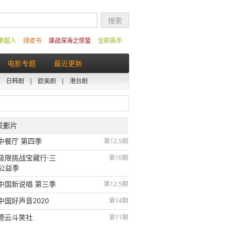
拳超人
绿皮书
谍战深海之惊蛰
全职高手
电影专题
最近更新
|
日韩剧
|
欧美剧
|
港台剧
相关影片
中餐厅 第四季
第12.5期
极限挑战宝藏行·三
第10期
公益季
中国新说唱 第三季
第12.5期
中国好声音2020
第14期
德云斗笑社
第11期