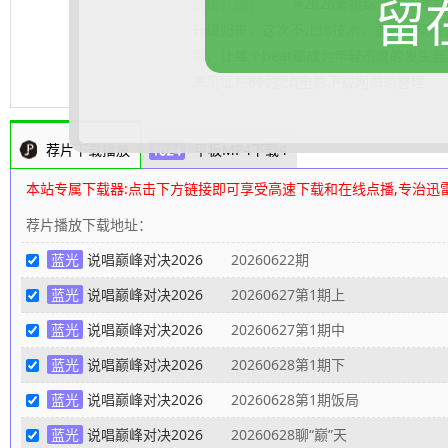
留
剧情介绍：
#2026爱桃综快乐不重样#
升级归来，这次不止比技术，更要玩灵魂
事，让每个beat都成为年轻态度的发生
来见证！
.......... 展开更多
80s高清电影下载网
编辑整理
荐片下载播放
平板MP4下载4
本站专属下载器:点击下方链接即可享受高速下载和在线点播,专治迅
荐片播放下载地址：
蓝光
说唱巅峰对决2026
20260622期
蓝光
说唱巅峰对决2026
20260627第1期上
蓝光
说唱巅峰对决2026
20260627第1期中
蓝光
说唱巅峰对决2026
20260628第1期下
蓝光
说唱巅峰对决2026
20260628第1期饭局
蓝光
说唱巅峰对决2026
20260628聊“巅”天