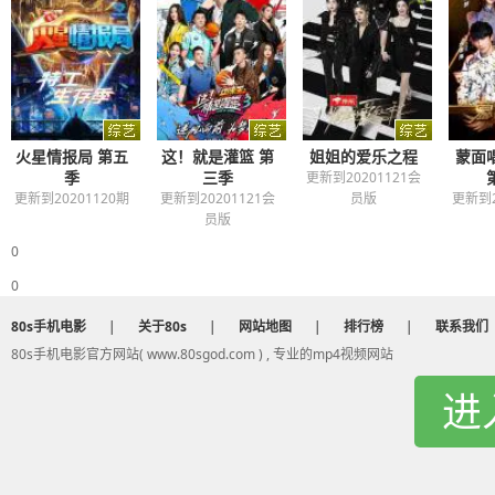
火星情报局 第五
这！就是灌篮 第
姐姐的爱乐之程
蒙面
季
三季
更新到20201121会
更新到20201120期
更新到20201121会
员版
更新到2
员版
0
0
80s手机电影
|
关于80s
|
网站地图
|
排行榜
|
联系我们
80s手机电影官方网站( www.80sgod.com ) , 专业的mp4视频网站
进