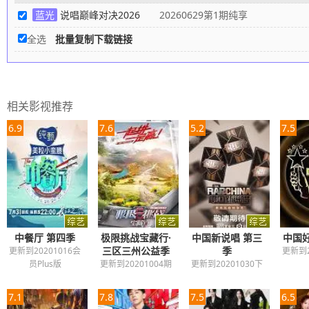
蓝光
说唱巅峰对决2026
20260629第1期纯享
全选
批量复制下载链接
相关影视推荐
6.9
7.6
5.2
7.5
中餐厅 第四季
极限挑战宝藏行·
中国新说唱 第三
中国好
三区三州公益季
季
更新到20201016会
更新到2
员Plus版
更新到20201004期
更新到20201030下
7.1
7.8
7.5
6.5