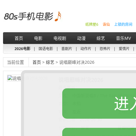
纸牌屋6
诛仙
上锁的房间
首页
电影
电视剧
动漫
综艺
音乐MV
2026电影
|
国语电影
|
喜剧片
|
动作片
|
恐怖片
|
爱情片
|
当前位置
首页
>
综艺
> 说唱巅峰对决2026
说唱巅峰对决2026
最近更新：
又名：
中国新说唱8 / The Rap of China 
进
类型：
未知
地区：
大
导演：
左近
上映日期
更新日期：
2026-06-30
豆瓣评分：
暂无
豆瓣短评