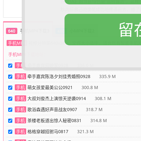
遇到TA》的节目特色是“盲听盲选”，这样
秒内把自己的优势成功地传递出去，成了
.......... 展开更多
留
手机MP4下载3
小MP4下载2
手机MP4
视频分辨率640x360，文件大小适中，适合所有智能手机
手机MP4下载地址：
手机
牵手嘉宾回娘家0928
336.0 M
手机
牵手嘉宾陈洛夕刘佳秀婚照0928
335.9 M
手机
萌女孩爱最美公公0921
300.8 M
手机
大叔刘俊杰上演惊天逆袭0914
308.1 M
手机
歌浴森遇好声音战友0907
318.7 M
手机
茶楼老板道出惊人秘密0831
314.8 M
手机
格格穿越招驸马0817
321.3 M