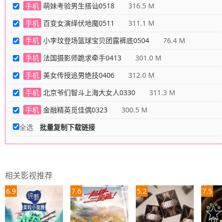
手机
萌妹考验男生搭讪0518
316.5 M
手机
百变女演绎伏地魔0511
311.1 M
手机
小李玟登场篮球宝贝团露裤底0504
76.4 M
手机
法国摄影师跪求牵手0413
301.0 M
手机
美女传授追男绝技0406
312.0 M
手机
北京爷们智斗上海大女人0330
311.3 M
手机
金融精英觅佳偶0323
300.5 M
全选
批量复制下载链接
相关影视推荐
6.9
7.6
5.2
7.5