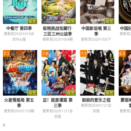
中餐厅 第四季
极限挑战宝藏行·
中国新说唱 第三
中国好
三区三州公益季
季
更新到20201016会
更新到2
员Plus版
更新到20201004期
更新到20201030下
7.1
7.8
7.5
6.5
火星情报局 第五
这！就是灌篮 第
姐姐的爱乐之程
蒙面
季
三季
更新到20201121会
更新到20201120期
更新到20201121会
员版
更新到2
员版
0