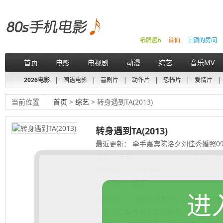
纸牌屋6
诛仙
上锁的房间
首页
电影
电视剧
动漫
综艺
音乐MV
2026电影
|
国语电影
|
喜剧片
|
动作片
|
恐怖片
|
爱情片
|
当前位置
首页
>
综艺
> 转身遇到TA(2013)
转身遇到TA(2013)
最近更新： 牵手嘉宾陈洛夕刘佳秀婚照09
类型：
未知
地区：
大
更新日期：
2013-04-01
豆瓣评分：
暂无
进
剧情介绍：
《转身遇到TA》，是浙江卫
优质80后型男坐上爱的转椅，期待爱的