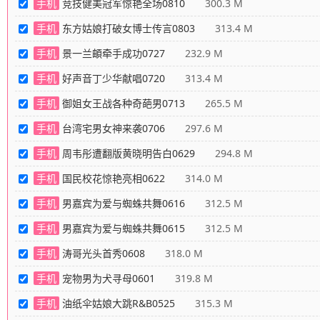
手机
竞技健美冠军惊艳全场0810
300.3 M
手机
东方姑娘打破女博士传言0803
313.4 M
手机
景一兰頔牵手成功0727
232.9 M
手机
好声音丁少华献唱0720
313.4 M
手机
御姐女王战各种奇葩男0713
265.5 M
手机
台湾宅男女神来袭0706
297.6 M
手机
周韦彤遭翻版黄晓明告白0629
294.8 M
手机
国民校花惊艳亮相0622
314.0 M
手机
男嘉宾为爱与蜘蛛共舞0616
312.5 M
手机
男嘉宾为爱与蜘蛛共舞0615
312.5 M
手机
涛哥光头首秀0608
318.0 M
手机
宠物男为犬寻母0601
319.8 M
手机
油纸伞姑娘大跳R&B0525
315.3 M