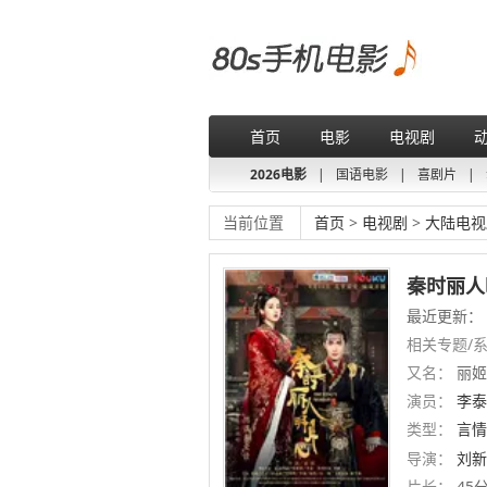
首页
电影
电视剧
2026电影
|
国语电影
|
喜剧片
|
当前位置
首页
>
电视剧
>
大陆电视
秦时丽人
最近更新： 第
相关专题/
又名：
丽姬传
演员：
李泰
类型：
言情
导演：
刘新
片长：
45