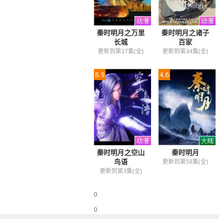
秦时明月之万里
秦时明月之诸子
长城
百家
更新到第37集(全)
更新到第34集(全)
8.9
4.6
秦时明月之空山
秦时明月
鸟语
更新到第58集(全)
更新到第3集(全)
0
0