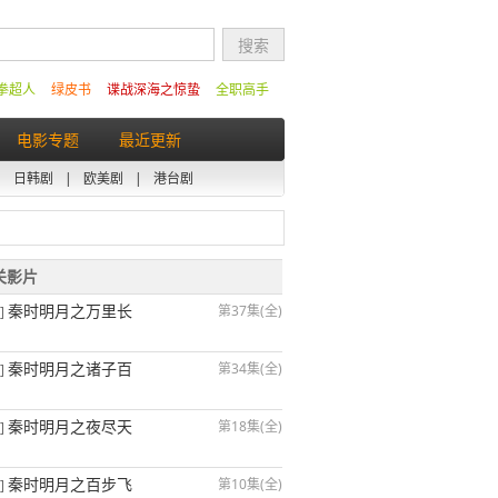
拳超人
绿皮书
谍战深海之惊蛰
全职高手
电影专题
最近更新
|
日韩剧
|
欧美剧
|
港台剧
相关影片
秦时明月之万里长
第37集(全)
]
秦时明月之诸子百
第34集(全)
]
秦时明月之夜尽天
第18集(全)
]
秦时明月之百步飞
第10集(全)
]