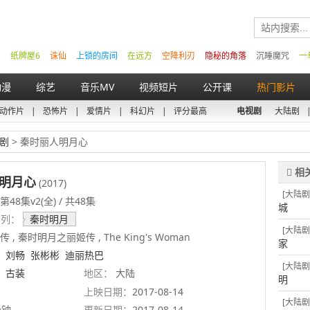
纸牌屋6
诛仙
上锁的房间
在远方
空降利刃
隐秘的角落
沉睡魔咒
一
动漫
综艺
音乐MV
视频短片
公开课
热门影片
动作片
|
恐怖片
|
爱情片
|
科幻片
|
评分最高
电视剧
大陆剧
剧
> 秦时丽人明月心
明月心
(2017)
[大陆剧
48集v2(全) / 共48集
城
系列：
秦时明月
[大陆剧
 , 秦时明月之丽姬传 , The King's Woman
家
刘畅
张彬彬
迪丽热巴
[大陆剧
古装
地区：
大陆
明
上映日期：
2017-08-14
[大陆剧
分钟
更新日期：
2017-08-14