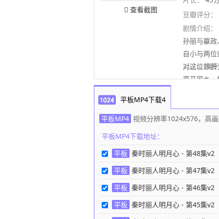
查看截图
豆瓣评分：
剧情介绍：
孙丽与嬴政
自小与两位
对这位妙龄
..........
离开家乡，
丽进宫嫁给
平板MP4下载4
事，谎称孩
动。大师兄
平板MP4
视频分辨率1024x576
侍卫。丽姬
平板MP4下载地址：
面，不知不
平板
秦时丽人明月心 - 第48集v2
平板
秦时丽人明月心 - 第47集v2
平板
秦时丽人明月心 - 第46集v2
平板
秦时丽人明月心 - 第45集v2