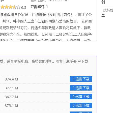
剑
豆瓣短评
6.5
[大陆剧
该剧改编自作家温世仁的遗著《秦时明月前传》，讲述了公
里
、荆轲、韩申四人王宫与江湖的阴谋与爱情的故事。 公孙丽
师兄跟随爷爷习武，偶遇少年嬴政遭人欺负将其救下，嬴政
少女念念不忘。战国纷乱，公孙丽与二师兄相恋,二人因战争
 展开更多
相依为命。二师兄因保护公孙丽中毒受伤。为换解药，公孙
嬴政，成为丽姬，却发现已怀有身孕，嬴政替丽姬瞒下此
子是自己的，天明出生后，嬴政对他视如己出，丽姬深受感
韩申进宫营救，得知真相后为保护丽姬及孩子，潜伏宫中做
，高画质，适合平板电脑、高档智能手机、智能电视等用户下载
在与嬴政相处中发现这个冷血男人细腻柔软不为人知的一
觉爱上了他。
迅雷下载
374.4 M
迅雷下载
377.1 M
迅雷下载
367.7 M
迅雷下载
375.1 M