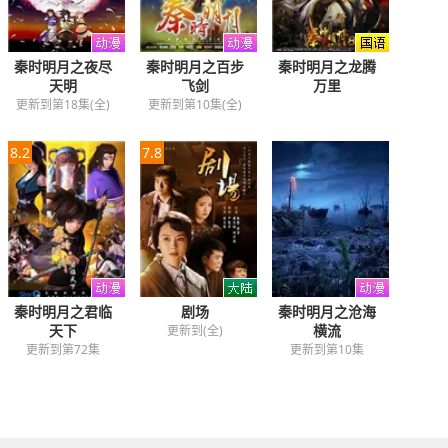
秦时明月之夜尽
秦时明月之百步
秦时明月之龙腾
天明
飞剑
万里
更新到第18集(全)
更新到第10集(全)
8.2
7.8
秦时明月之君临
剧场
秦时明月之沧海
天下
横流
更新到(全)
更新到第72集
更新到第10集