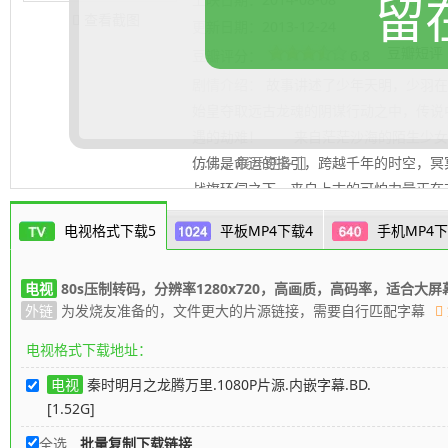
留
查看截图
更新日期：
2013-12-24
豆瓣短评
豆瓣评分：
6.8
剧情介绍：
故事讲述了少年天明，少羽在
始皇夺取远古龙魂的阴谋行动之中，传说
遇的劫难！ 来自茫茫沙海的陌生少女
仿佛是命运的指引，跨越千年的时空，
.......... 展开更多
战旗环伺之下，来自上古的可怕力量正在
否成功扭转乾坤，拯救天下苍生？ 这
电视格式下载5
平板MP4下载4
手机MP4下
且听《秦时明月大电影龙腾万里》为你娓
电视
80s压制转码，分辨率1280x720，高画质，高码率，适合大屏
外链
为发烧友准备的，文件更大的片源链接，需要自行匹配字幕
电视格式下载地址：
电视
秦时明月之龙腾万里.1080P片源.内嵌字幕.BD.
[1.52G]
全选
批量复制下载链接