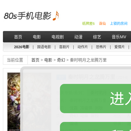
纸牌屋6
诛仙
上锁的房间
首页
电影
电视剧
动漫
综艺
音乐MV
2026电影
|
国语电影
|
喜剧片
|
动作片
|
恐怖片
|
爱情片
|
当前位置
首页
>
电影
>
奇幻
> 秦时明月之龙腾万里
秦时明月之龙腾万里
(2014)
进
相关专题/系列：
秦时明月
又名：
秦时明月之龙腾万里 , 秦时明月
演员：
沈磊
冯骏骅
刘钦
类型：
奇幻
动画
冒险
地区：
大
语言：
国语
导演：
沈
上映日期：
2014-08-08
片长：
9