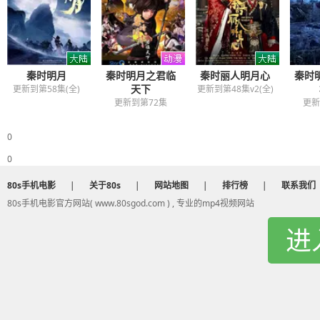
秦时明月
秦时明月之君临
秦时丽人明月心
秦时
天下
更新到第58集(全)
更新到第48集v2(全)
更新到第72集
更新
0
0
80s手机电影
|
关于80s
|
网站地图
|
排行榜
|
联系我们
80s手机电影官方网站( www.80sgod.com ) , 专业的mp4视频网站
进