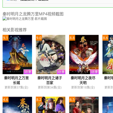
秦时明月之龙腾万里MP4视频截图
相关影视推荐
9.1
9.0
8.8
8.6
秦时明月之万里
秦时明月之诸子
秦时明月之夜尽
秦时
长城
百家
天明
更新到第37集(全)
更新到第34集(全)
更新到第18集(全)
更新到
4.6
8.2
6.5