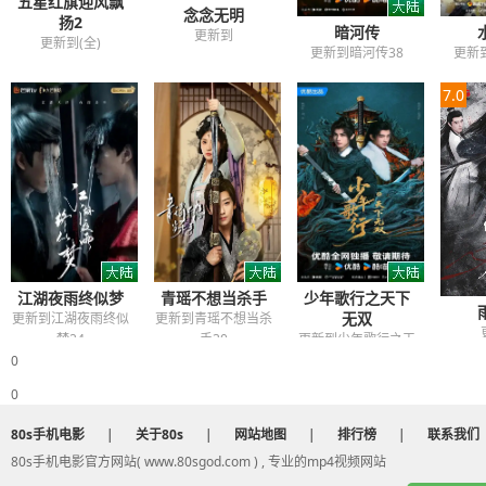
五星红旗迎风飘
念念无明
扬2
暗河传
更新到
更新到(全)
更新到暗河传38
更新
7.0
江湖夜雨终似梦
青瑶不想当杀手
少年歌行之天下
无双
更新到江湖夜雨终似
更新到青瑶不想当杀
梦24
手30
更新到少年歌行之天
下无双24
0
0
80s手机电影
|
关于80s
|
网站地图
|
排行榜
|
联系我们
80s手机电影官方网站( www.80sgod.com ) , 专业的mp4视频网站