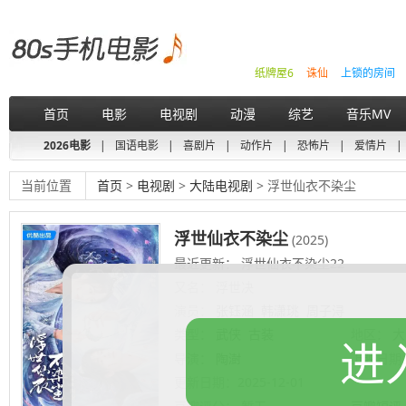
纸牌屋6
诛仙
上锁的房间
首页
电影
电视剧
动漫
综艺
音乐MV
2026电影
|
国语电影
|
喜剧片
|
动作片
|
恐怖片
|
爱情片
|
当前位置
首页
>
电视剧
>
大陆电视剧
> 浮世仙衣不染尘
浮世仙衣不染尘
(2025)
最近更新： 浮世仙衣不染尘22
又名：
浮世决
演员：
张钰涵
韩潇珧
周子浔
类型：
武侠
古装
地区：
大
进
导演：
陶澍
上映日期
更新日期：
2025-12-01