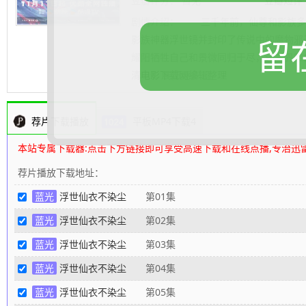
豆瓣评分：
暂无
豆瓣短评
剧情介绍：
三千年前，仙尊和影族多年
影族神器浮世镜并封印了传说中的魔物邪
留
耀阳牺牲自己和景微同归于尽，还三界和
清电影下载网
.......... 展开更多
编辑整理
荐片下载播放
平板MP4下载4
本站专属下载器:点击下方链接即可享受高速下载和在线点播,专治迅
荐片播放下载地址：
蓝光
浮世仙衣不染尘
第01集
蓝光
浮世仙衣不染尘
第02集
蓝光
浮世仙衣不染尘
第03集
蓝光
浮世仙衣不染尘
第04集
蓝光
浮世仙衣不染尘
第05集