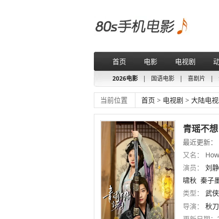
首页
电影
电视剧
2026电影
|
国语电影
|
喜剧片
|
当前位置
首页
>
电视剧
>
大陆电视
青瑶不想
最近更新：
又名：
How 
演员：
刘静
啸秋
秦子
类型：
武侠
导演：
秋刀
更新日期：