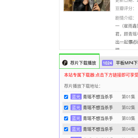
豆瓣评分：
剧情介绍：
一（崔雨鑫
君，顾青瑶
出一起惊心
..........
理
荐片下载播放
平板MP4下
本站专属下载器:点击下方链接即可享
荐片播放下载地址：
蓝光
青瑶不想当杀手
第01集
蓝光
青瑶不想当杀手
第02集
蓝光
青瑶不想当杀手
第03集
蓝光
青瑶不想当杀手
第04集