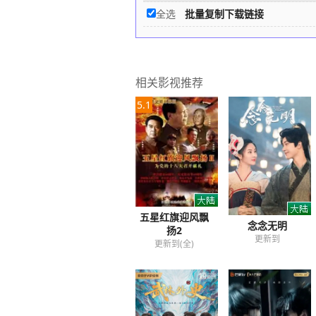
全选
批量复制下载链接
相关影视推荐
5.1
五星红旗迎风飘
念念无明
扬2
更新到
更新到(全)