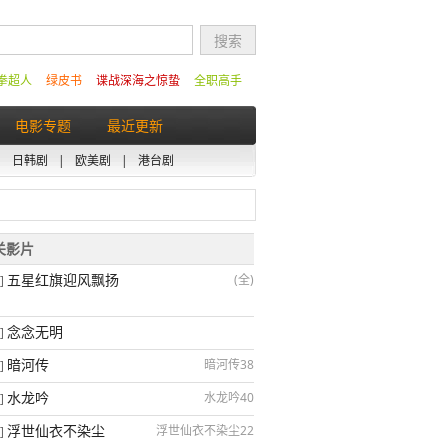
拳超人
绿皮书
谍战深海之惊蛰
全职高手
电影专题
最近更新
|
日韩剧
|
欧美剧
|
港台剧
相关影片
五星红旗迎风飘扬
(全)
]
念念无明
]
暗河传
暗河传38
]
水龙吟
水龙吟40
]
浮世仙衣不染尘
浮世仙衣不染尘22
]