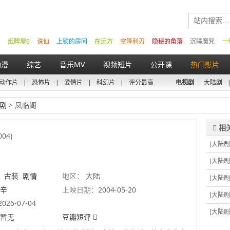
纸牌屋6
诛仙
上锁的房间
在远方
空降利刃
隐秘的角落
沉睡魔咒
一
动漫
综艺
音乐MV
视频短片
公开课
热门影片
动作片
|
恐怖片
|
爱情片
|
科幻片
|
评分最高
电视剧
大陆剧
剧
> 凤临阁
004)
[大陆剧
[大陆剧
古装
剧情
地区：
大陆
[大陆剧
辛
上映日期：
2004-05-20
[大陆剧
2026-07-04
[大陆剧
暂无
豆瓣短评