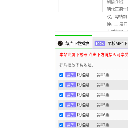
剧情介绍：
明代正德年
权，勾结胡
忡。 正
..........
来到大同，
饭时，无
荐片下载播放
平板MP4下
这桩命案原
意。曹虎凭
本站专属下载器:点击下方链接即可享
帝等抓进牢
荐片播放下载地址：
脏陷害她。
蓝光
凤临阁
第02集
将错就错，
了正德帝
蓝光
凤临阁
第03集
安。侯公子
蓝光
凤临阁
第04集
玩去岗石窟
蓝光
凤临阁
第05集
子，却对名
怀疑正德帝
蓝光
凤临阁
第06集
了一个民间
蓝光
凤临阁
第07集
毒，除掉正