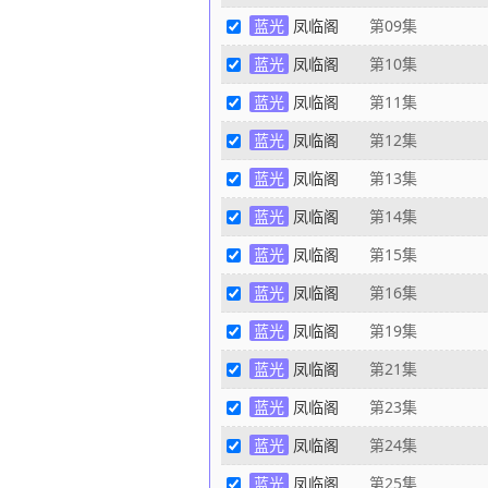
蓝光
凤临阁
第09集
爱，把身边
毒，可是当
蓝光
凤临阁
第10集
知小虫儿未
蓝光
凤临阁
第11集
正德于死地
蓝光
凤临阁
第12集
结果被曹总
混乱，刘谨
蓝光
凤临阁
第13集
兵以护驾为
蓝光
凤临阁
第14集
演出舍命护
蓝光
凤临阁
第15集
帝佯佯中计
再去大同，
蓝光
凤临阁
第16集
大同凤临阁
蓝光
凤临阁
第19集
缠。曹虎设
帝赶到，曹
蓝光
凤临阁
第21集
公子(正德
蓝光
凤临阁
第23集
时赶到，救
蓝光
凤临阁
第24集
里。 刘谨
东阳也以为
蓝光
凤临阁
第25集