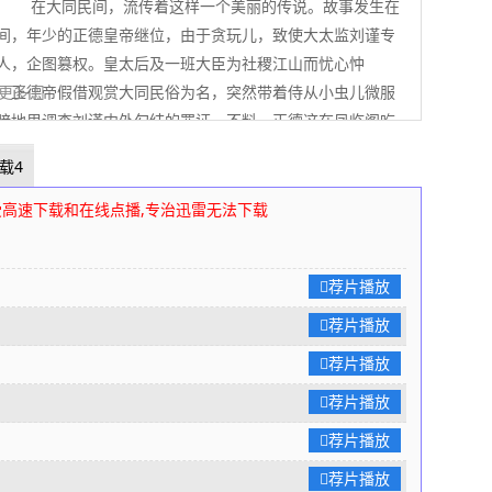
在大同民间，流传着这样一个美丽的传说。故事发生在
间，年少的正德皇帝继位，由于贪玩儿，致使大太监刘谨专
人，企图篡权。皇太后及一班大臣为社稷江山而忧心忡
德帝假借观赏大同民俗为名，突然带着侍从小虫儿微服
 展开更多
暗地里调查刘谨内外勾结的罪证。不料，正德这在凤临阁吃
意间搅进一桩命案里，幷与凤临阁老板娘凤姐相识。
载4
来是市井泼皮曹虎所为，意在陷害凤姐，抢走凤临阁的生
借着叔父是大同总兵，在大同勾结官府，为所欲为，把正德
受高速下载和在线点播,专治迅雷无法下载
中。凤姐却误会了乔装成商贾侯公子的正德帝，以为是来栽
曹总兵发觉误抓了正德帝，惊慌失措，忙与知府商议，索性
荐片播放
不揭露皇上真实身份，不动声色地秉公宣判，抓起曹虎，放
。 一场虚惊过去，凤姐知道误会了侯公子，很是不
荐片播放
喜欢上了爽快泼辣、美貌动人的凤姐，邀请她做向导，去游
荐片播放
等名胜。凤姐欣然陪同。正德帝发现凤姐不过是一个民间女
荐片播放
胜古迹历史渊源了如指掌，惊诧不已。 远在京城的刘谨
去大同意图，却得到密报，知道正德帝真的是去玩乐，看上
荐片播放
女子，大喜，指使安插在正德帝身边的眼线小虫儿，伺机下
荐片播放
德帝。同时，为了随时掌握顾命大臣李东阳的动向，忍痛割