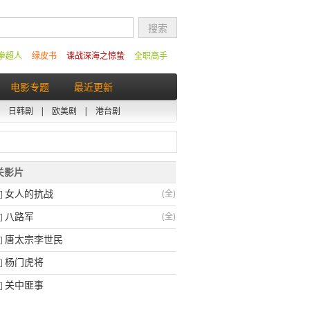
拳超人
绿皮书
谍战深海之惊蛰
全职高手
电影专题
最近更新
|
日韩剧
|
欧美剧
|
港台剧
相关影片
女人的抗战
(全)
]
八路军
(全)
]
唐太宗李世民
]
杨门虎将
]
关中匪事
]