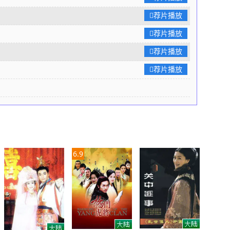
，身在大同的正德帝已经与胡人小王子和好，免去了边关
荐片播放
与侯公子的感情也日益深厚，终于结合在一起得京城密报，
荐片播放
，凤姐却看出破绽，劝正德帝秘密速回京城，除去刘谨心腹
德帝悄然回京，秘密指挥李东阳等忠臣调取刘谨罪证。刘
荐片播放
怀有身孕，想在凤姐身上大做文章。不料凤姐得知刘谨诡
荐片播放
胎，让刘谨阴谋破产。 李东阳想出计策，以在大同一带
宝密址为诱饵，把刘谨调出京城。就在刘谨为藏宝的事奔忙
已经清除掉刘谨在京城的势力。刘谨得到急报，班师回京，
晚。回京路上，正德帝领御林军截住刘谨，大战一场，正德
给的借刀杀人之计还施彼身，除掉了刘谨。 正德帝欲接
不料凤姐坚决不从，说自己是一个民间女子，不能影响正德
6.9
事。正德帝欲强行带走凤姐，封了凤临阁。凤姐宁可出家做
去京城。正德帝火烧尼姑庵，想逼凤姐出来。不料凤姐宁死
尼姑庵！正德帝追悔莫及，再去扑火，已经晚矣。 深爱
帝心灰意冷，下旨凤临阁永远不准开业，除非凤姐死而复
也曾竭力反对这件事，让正德帝在美人与江山之间，只能择
凤姐已死，正好断了正德帝想念。正德帝只好听从皇太后旨