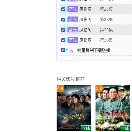
京。 这时
蓝光
凤临阁
第26集
忧患。凤姐
蓝光
凤临阁
第28集
正德帝焦急
大患！ 正
蓝光
凤临阁
第29集
谨得知凤姐
蓝光
凤临阁
第30集
计，忍痛打
全选
批量复制下载链接
发现元代藏
时，李东阳
已经为时已
帝用刘谨教
相关影视推荐
凤姐回宫。
4.9
5.8
帝的治国大
尼姑，也不
也不愿走出
凤姐的正德
生！皇太后
其一。如今