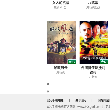
女人的抗战
八路军
意，同意与
更新到(全)
更新到(全)
的警悟和鼓
好皇帝，不
船政风云
台湾首任巡抚刘
铭传
更新到
更新到
0
0
80s手机电影
|
关于80s
|
网站地图
80s手机电影官方网站( www.80sgod.com ) ,