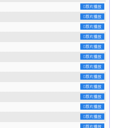
荐片播放
宠妾刘兰儿送给了李东阳。 小虫儿在正德帝茶碗里下了
正德帝要喝时，小虫儿却不忍心，一把打翻毒茶……刘谨得
荐片播放
按指示办，冷笑一声，跟手下爪牙说，还有另一招，可以置
荐片播放
！原来刘谨已经与胡人串通好，要在云岗一带伏击正德帝，
荐片播放
兵的人马打败。 京城李东阳派来密探，告知正德帝朝廷
蠢蠢欲动，须速速回京！正德帝与凤姐依依不舍分别，曹总
荐片播放
名，把三万兵马驻扎到京城郊外，震慑刘谨。刘谨见状，导
荐片播放
驾、剜肉配药等自编自演的好戏，假装出一付忠臣状。正德
荐片播放
，重用刘谨，引起朝内大臣不安。正德帝又与李东阳密谋，
给刘谨暴露谋反的机会，以得到证据，除去奸臣。 身在
荐片播放
的凤姐，日夜思念侯公子(正德帝)，却被逃出大牢的曹虎纠
荐片播放
计，给凤姐的茶里下了迷花散。曹虎正要占有她，恰逢正德
虎逃跑，正德帝误会了凤姐…… 曹虎又设毒计，陷害侯
荐片播放
帝)。就在正德帝被押解到树林里，性命危机之时，曹总兵及
荐片播放
出正德帝。此时大家都已知正德帝身份，只有凤姐还蒙在鼓
荐片播放
以为篡权时机已到，忙着准备龙袍、玉玺，择日登基。李
除去刘谨一伙的条件成熟，让皇太后装重病，找皇上回
荐片播放