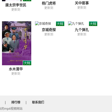
关中匪事
杨门虎将
胡人之公主联姻，返回京城，重整大明江山。凤姐对正德帝
唐太宗李世民
更新到
更新到
励终于使他认识到自己肩负的使命，决心做一个为国为民的
更新到
再贪玩，而从此一心于朝政……
80s高清电影下载网
编辑整理
京城奇探
九个弹孔
更新到
更新到
水木清华
更新到
|
排行榜
|
联系我们
 专业的mp4视频网站