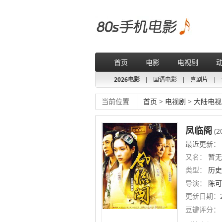
首页
电影
电视剧
2026电影
|
国语电影
|
喜剧片
|
当前位置
首页
>
电视剧
>
大陆电视
凤临阁
(2
最近更新：
又名：
暂无
类型：
历史
导演：
陈可
更新日期：
豆瓣评分：