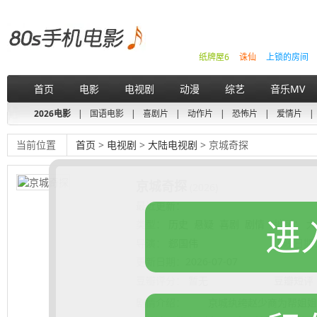
纸牌屋6
诛仙
上锁的房间
首页
电影
电视剧
动漫
综艺
音乐MV
2026电影
|
国语电影
|
喜剧片
|
动作片
|
恐怖片
|
爱情片
|
当前位置
首页
>
电视剧
>
大陆电视剧
> 京城奇探
京城奇探
(2026)
最近更新：
进
类型：
历史
悬疑
喜剧
剧情
地区：
大
导演：
郄国伟
上映日期
更新日期：
2026-07-07
豆瓣评分：
暂无
豆瓣短评
剧情介绍：
京城纨绔赵少商为帮姐姐探