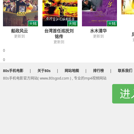
船政风云
台湾首任巡抚刘
水木清华
铭传
更新到
更新到
更新到
0
0
80s手机电影
|
关于80s
|
网站地图
|
排行榜
|
联系我们
80s手机电影官方网站( www.80sgod.com ) , 专业的mp4视频网站
进