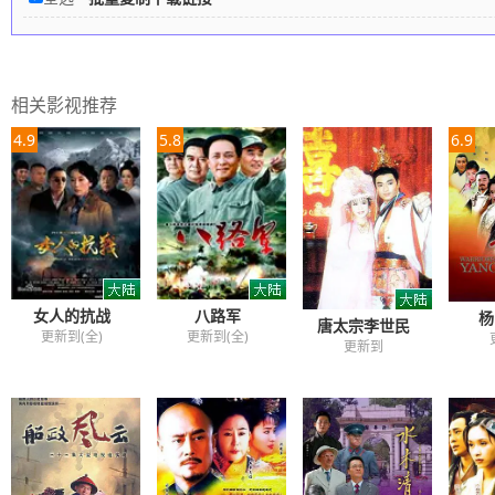
相关影视推荐
4.9
5.8
6.9
女人的抗战
八路军
杨
唐太宗李世民
更新到(全)
更新到(全)
更新到