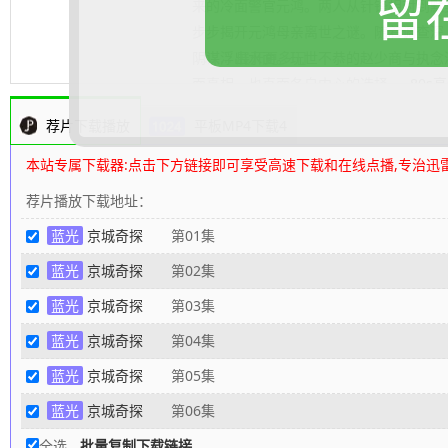
留
来的冷面警官元鸿。两人从针锋相对到默
步步揭开元鸿母亲离世之谜。随着调查深
阴谋浮出水面。玩世不恭的赵少商与执念
.......... 展开更多
面真相，也直面各自内心的选择……
80s
荐片下载播放
平板MP4下载4
本站专属下载器:点击下方链接即可享受高速下载和在线点播,专治迅
荐片播放下载地址：
蓝光
京城奇探
第01集
蓝光
京城奇探
第02集
蓝光
京城奇探
第03集
蓝光
京城奇探
第04集
蓝光
京城奇探
第05集
蓝光
京城奇探
第06集
全选
批量复制下载链接