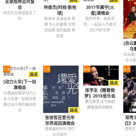
言承旭林志玲复
像年轮晕开一杯甘纯
合
林俊杰[时线·新地
2017华晨宇[火
球]
星]演唱会
林志玲言承旭复合了
时光在等一个人
吗
新地球 浪漫血液 黑
我的世界，我来浮
将青涩烘焙变回甘的熟成
鍵 手心的薔薇 可惜
夸，一起进入华晨宇
生死夹缝才能见证
沒如果 爱的鼓励 茉
的幻“响”世界
莉雨
你是我肩上天使
[岳云
一直在为我等
乌
岳云鹏
故事在等一个热吻
在乌
那个人温柔里再生
7.8
7.0
8.6
6.9
倔强在等下个可能
[动力火车]下一站
青春在等谁完成
演唱会
张学友《醒着做
就算天涯困住了旅人
34首曲目都是动力火
梦》2018音乐会
车与乐迷一起唱颂青
当试炼像刀锋那麽狠
醒在歌里 无可挑剔
春过站不停的美好时
醒着做梦的嘶吼
你会前来敲我的门
光
把诺言再确认
张信哲还爱光年
郑秀文
世界巡回演唱会
日》2
情歌最好时代 回忆
郑秀文
无可取代