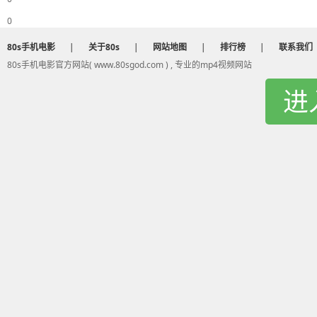
我和爱之间有什么遭遇
0
我用我的放大镜 和着泪水吞下去
我真的 没有关系
80s手机电影
|
关于80s
|
网站地图
|
排行榜
|
联系我们
我和他之间是什么关系
80s手机电影官方网站( www.80sgod.com ) , 专业的mp4视频网站
我和梦之间有多远距离
进
你用你的放大镜 钜细靡遗看仔细
最真实的我你却看不清
我和你之间是什么关系
我和爱之间有什么遭遇
我用我的放大镜 和着泪水吞下去
我真的 没有关系
我真的 没有关系