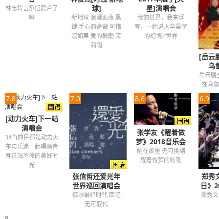
球]
星]演唱会
林志玲言承旭复合了
我用我的放大镜 和着泪水吞下去
吗
新地球 浪漫血液 黑
我的世界，我来浮
我真的 没有关系
鍵 手心的薔薇 可惜
夸，一起进入华晨宇
窗口没答应我好风景
沒如果 爱的鼓励 茉
的幻“响”世界
莉雨
天空没承诺不下雨
[岳云
我在心里养着一片好天气
乌
互相挖掘伤口的游戏
岳云鹏
流言不断钳制我的呼吸
在乌
沉默或许是最好的回应
7.8
7.0
8.6
6.9
只能一直锻链自己适应的能力
[动力火车]下一站
才能跟上这世界太善变的表情
演唱会
张学友《醒着做
不管生活如意 不如意
34首曲目都是动力火
梦》2018音乐会
车与乐迷一起唱颂青
要笑着走下去
醒在歌里 无可挑剔
春过站不停的美好时
醒着做梦的嘶吼
我和他之间是什么关系
光
我和梦之间有多远距离
张信哲还爱光年
郑秀文
世界巡回演唱会
日》2
你用你的放大镜 钜细靡遗看仔细
情歌最好时代 回忆
郑秀文
最真实的我你却看不清
无可取代
我和你之间是什么关系
0