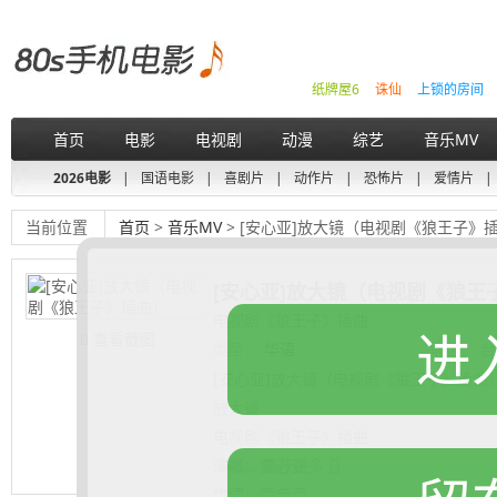
纸牌屋6
诛仙
上锁的房间
首页
电影
电视剧
动漫
综艺
音乐MV
2026电影
|
国语电影
|
喜剧片
|
动作片
|
恐怖片
|
爱情片
|
当前位置
首页
>
音乐MV
> [安心亚]放大镜（电视剧《狼王子》
[安心亚]放大镜（电视剧《狼王
电视剧《狼王子》插曲
进
查看截图
类型：
华语
地区：
台
[安心亚]放大镜（电视剧《狼王子》插曲
放大镜
电视剧《狼王子》插曲
演唱：安心亚
.......... 展开更多
作词：管启源