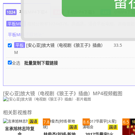
留
作曲：胡臻
平板MP4下载4
手机MP4下载3
小MP4下载
窗口没答应我好风景
天空没承诺不下雨
平板MP4
视频分辨率1024x576，高画质，适合平板电脑、高档智
我在心里养着一片好天气
平板MP4下载地址：
互相挖掘伤口的游戏
平板
[安心亚]放大镜（电视剧《狼王子》插曲）
33.5
流言不断钳制我的呼吸
M
沉默或许是最好的回应
只能一直锻链自己适应的能力
全选
批量复制下载链接
才能跟上这世界太善变的表情
不管生活如意 不如意
要笑着走下去
[安心亚]放大镜（电视剧《狼王子》插曲）MP4视频截图
我和他之间是什么关系
我和梦之间有多远距离
你用你的放大镜 钜细靡遗看仔细
相关影视推荐
最真实的我你却看不清
7.8
8.6
6.5
我和你之间是什么关系
言承旭林志玲复
我和爱之间有什么遭遇
合
林俊杰[时线·新地
2017华晨宇[火