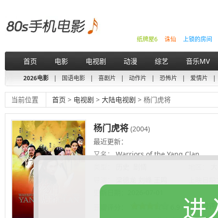
纸牌屋6
诛仙
上锁的房间
首页
电影
电视剧
动漫
综艺
音乐MV
2026电影
|
国语电影
|
喜剧片
|
动作片
|
恐怖片
|
爱情片
|
当前位置
首页
>
电视剧
>
大陆电视剧
> 杨门虎将
杨门虎将
(2004)
最近更新：
又名：
Warriors of the Yang Clan
类型：
历史
剧情
地区：
大
导演：
梁德龙 刘峰 王鸣
上映日期
更新日期：
2026-07-01
进
豆瓣短评
豆瓣评分：
6.9