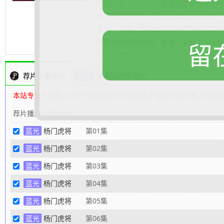
剧情介绍：
故事发生在北宋年间。被
天波府的招降名将杨业（狄龙 饰）名噪
海 饰）妒嫉，太宗恰好利用臣子间的内
有朋 饰）生性孤傲，屡屡在见解上与父
.......... 展开更多
留
语嫣（蔡琳 饰），俩人一见钟情。潘仁
美独子潘豹（赵强 饰），结果两家世代
荐片下载播放
平板MP4下载4
言，使杨家男丁纷纷踏上战场，结果都是
饰）心疼的老泪纵横。杨业为破潘仁美险
本站专属下载器:点击下方链接即可享受高速下载和在线点播,专治迅
了卧底，辽国公主明姬（胡静 饰）对四
荐片播放下载地址：
婿，这一幕恰好被前来搭救四郎的语嫣撞见...
蓝光
杨门虎将
第01集
整理
蓝光
杨门虎将
第02集
蓝光
杨门虎将
第03集
蓝光
杨门虎将
第04集
蓝光
杨门虎将
第05集
蓝光
杨门虎将
第06集