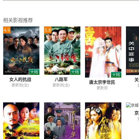
相关影视推荐
4.9
5.8
女人的抗战
八路军
关
唐太宗李世民
更新到(全)
更新到(全)
更新到
京